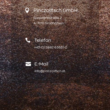

Pinczolitsch GmbH
Gusswerkstraße 2
A-7051 Großhöflein

Telefon
+43 (0) 2682 63631-0

E-Mail
info@pinczolitsch.at